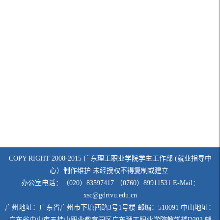
COPY RIGHT 2008-2015 广东理工职业学院学生工作部 (就业指导中
心）制作维护 未经授权不得复制或建立
办公室电话：（020）83597417 （0760）89911531 E-Mail：
xsc@gdrtvu.edu.cn
广州地址：广东省广州市下塘西路3号1号楼 邮编：510091 中山地址：
广东省中山市五桂山职业教育园区广东理工职业学院教学楼D303 邮